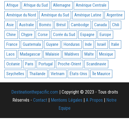
Afrique
Afrique du Sud
Allemagne
Amérique Centrale
Amérique du Nord
Amérique du Sud
Amérique Latine
Argentine
Asie
Australie
Bornéo
Brésil
Cambodge
Canada
Chili
Chine
Chypre
Corse
Corée du Sud
Espagne
Europe
France
Guatemala
Guyane
Honduras
Inde
Israël
Italie
Laos
Madagascar
Malaisie
Maldives
Malte
Mexique
Océanie
Paris
Portugal
Proche-Orient
Scandinavie
Seychelles
Thaïlande
Vietnam
États-Unis
Île Maurice
Destinationthepacific.com
| Copyright © 2023 - Tous droits
Réservés -
Contact
|
Mentions Légales
|
A Propos
|
Notre
Equipe