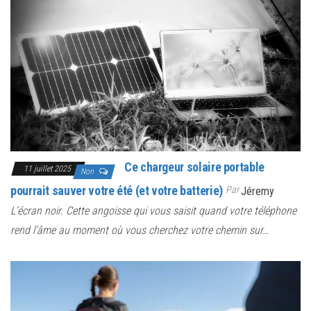
Ce chargeur solaire portable
11 juillet 2025
Non
pourrait sauver votre été (et votre batterie)
Par
Jéremy
L’écran noir. Cette angoisse qui vous saisit quand votre téléphone
rend l’âme au moment où vous cherchez votre chemin sur…