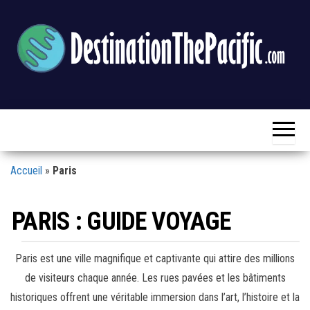
Skip
to
the
content
Destination
Blog
Voyage
The
&
Loisirs
Pacific
Accueil
»
Paris
PARIS : GUIDE VOYAGE
Paris est une ville magnifique et captivante qui attire des millions
de visiteurs chaque année. Les rues pavées et les bâtiments
historiques offrent une véritable immersion dans l’art, l’histoire et la