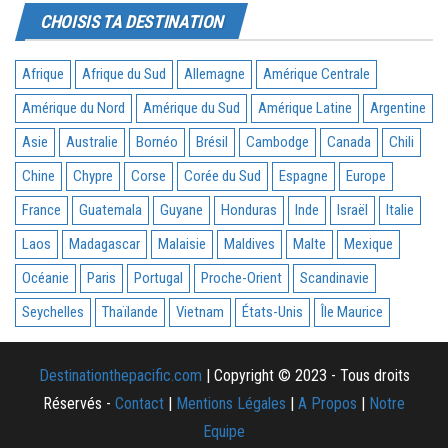
CHOISIS TA DESTINATION
Afrique
Afrique du Sud
Allemagne
Amérique Centrale
Amérique du Nord
Amérique du Sud
Amérique Latine
Argentine
Asie
Australie
Bornéo
Brésil
Cambodge
Canada
Chili
Chine
Chypre
Corse
Corée du Sud
Espagne
Europe
France
Guatemala
Guyane
Honduras
Inde
Israël
Italie
Laos
Madagascar
Malaisie
Maldives
Malte
Mexique
Océanie
Paris
Portugal
Proche-Orient
Scandinavie
Seychelles
Thaïlande
Vietnam
États-Unis
Île Maurice
Destinationthepacific.com
| Copyright © 2023 - Tous droits
Réservés -
Contact
|
Mentions Légales
|
A Propos
|
Notre
Equipe