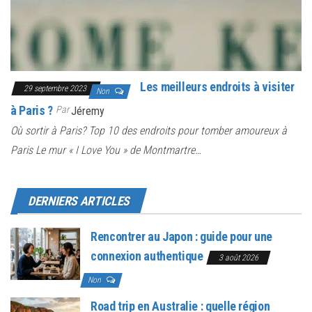
Les meilleurs endroits à visiter
29 septembre 2023
Non
à Paris ?
Par
Jéremy
Où sortir à Paris? Top 10 des endroits pour tomber amoureux à
Paris Le mur « I Love You » de Montmartre…
DERNIERS ARTICLES
Rencontrer au Japon : guide pour une
connexion authentique
3 août 2026
Non
Road trip en Australie : quelle région