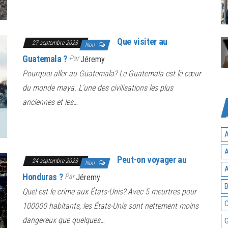
Que visiter au
27 septembre 2023
Non
Guatemala ?
Par
Jéremy
Pourquoi aller au Guatemala? Le Guatemala est le cœur
du monde maya. L’une des civilisations les plus
anciennes et les…
A
A
Peut-on voyager au
24 septembre 2023
Non
A
Honduras ?
Par
Jéremy
B
Quel est le crime aux États-Unis? Avec 5 meurtres pour
C
100000 habitants, les États-Unis sont nettement moins
dangereux que quelques…
G