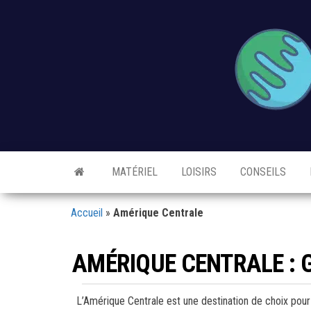
Skip
to
the
content
Destination
Blog
Voyage
The
&
MATÉRIEL
LOISIRS
CONSEILS
Loisirs
Pacific
Accueil
»
Amérique Centrale
AMÉRIQUE CENTRALE : 
L’Amérique Centrale est une destination de choix pou