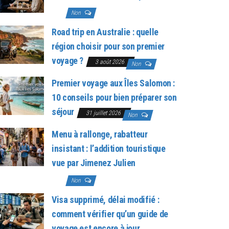
2026
Non
Road trip en Australie : quelle
région choisir pour son premier
voyage ?
3 août 2026
Non
Premier voyage aux Îles Salomon :
10 conseils pour bien préparer son
séjour
31 juillet 2026
Non
Menu à rallonge, rabatteur
insistant : l’addition touristique
vue par Jimenez Julien
28 juillet
2026
Non
Visa supprimé, délai modifié :
comment vérifier qu’un guide de
voyage est encore à jour