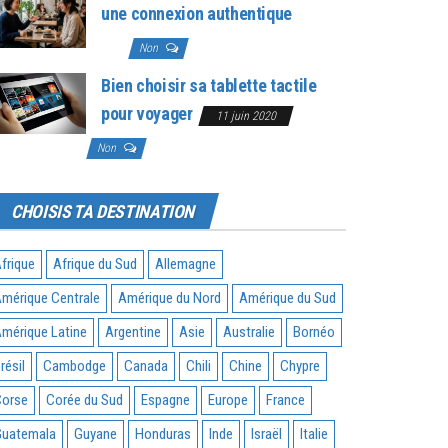
une connexion authentique
3 août
2026
Non
Bien choisir sa tablette tactile
pour voyager
11 juin 2020
Non
CHOISIS TA DESTINATION
frique
Afrique du Sud
Allemagne
mérique Centrale
Amérique du Nord
Amérique du Sud
mérique Latine
Argentine
Asie
Australie
Bornéo
résil
Cambodge
Canada
Chili
Chine
Chypre
orse
Corée du Sud
Espagne
Europe
France
uatemala
Guyane
Honduras
Inde
Israël
Italie