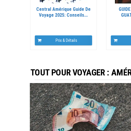
Central Amérique Guide De
GUIDE
Voyage 2025: Conseils...
GUAT
E
Prix & Détails
TOUT POUR VOYAGER : AMÉ