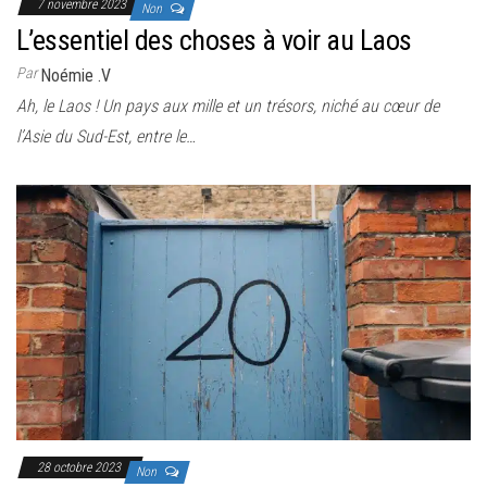
7 novembre 2023
Non
L’essentiel des choses à voir au Laos
Par
Noémie .V
Ah, le Laos ! Un pays aux mille et un trésors, niché au cœur de
l’Asie du Sud-Est, entre le…
28 octobre 2023
Non