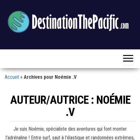
Skip
to
the
content
Destination
Blog
Voyage
The
&
Loisirs
Pacific
Accueil
»
Archives pour Noémie .V
AUTEUR/AUTRICE :
NOÉMIE
.V
Je suis Noémie, spécialiste des aventures qui font monter
l'adrénaline ! Entre surf, saut à l'élastique et randonnées extrêmes,