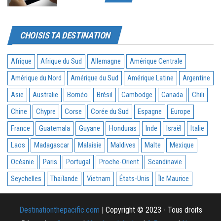
CHOISIS TA DESTINATION
Afrique
Afrique du Sud
Allemagne
Amérique Centrale
Amérique du Nord
Amérique du Sud
Amérique Latine
Argentine
Asie
Australie
Bornéo
Brésil
Cambodge
Canada
Chili
Chine
Chypre
Corse
Corée du Sud
Espagne
Europe
France
Guatemala
Guyane
Honduras
Inde
Israël
Italie
Laos
Madagascar
Malaisie
Maldives
Malte
Mexique
Océanie
Paris
Portugal
Proche-Orient
Scandinavie
Seychelles
Thaïlande
Vietnam
États-Unis
Île Maurice
Destinationthepacific.com
| Copyright © 2023 - Tous droits