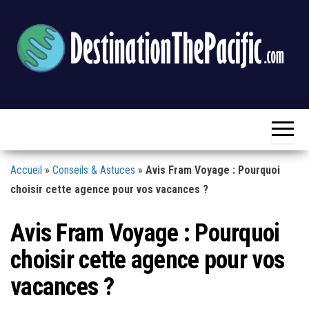
Skip
to
the
content
Destination
Blog
Voyage
The
&
Loisirs
Pacific
Accueil
»
Conseils & Astuces
»
Avis Fram Voyage : Pourquoi
choisir cette agence pour vos vacances ?
Avis Fram Voyage : Pourquoi
choisir cette agence pour vos
vacances ?