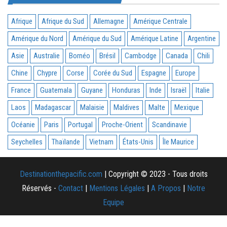
Afrique
Afrique du Sud
Allemagne
Amérique Centrale
Amérique du Nord
Amérique du Sud
Amérique Latine
Argentine
Asie
Australie
Bornéo
Brésil
Cambodge
Canada
Chili
Chine
Chypre
Corse
Corée du Sud
Espagne
Europe
France
Guatemala
Guyane
Honduras
Inde
Israël
Italie
Laos
Madagascar
Malaisie
Maldives
Malte
Mexique
Océanie
Paris
Portugal
Proche-Orient
Scandinavie
Seychelles
Thaïlande
Vietnam
États-Unis
Île Maurice
Destinationthepacific.com
| Copyright © 2023 - Tous droits
Réservés -
Contact
|
Mentions Légales
|
A Propos
|
Notre
Equipe