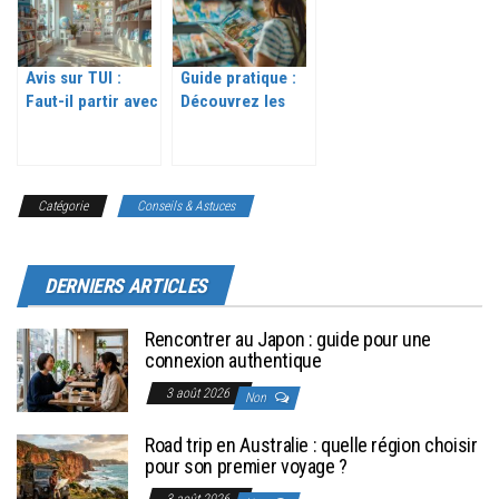
sont souvent
boudés… Mais ils
valent le coup !
Avis sur TUI :
Guide pratique :
Faut-il partir avec
Découvrez les
ce voyagiste pour
brochures de
vos prochaines
voyage 2026
vacances ?
Catégorie
Conseils & Astuces
DERNIERS ARTICLES
Rencontrer au Japon : guide pour une
connexion authentique
3 août 2026
Non
Road trip en Australie : quelle région choisir
pour son premier voyage ?
3 août 2026