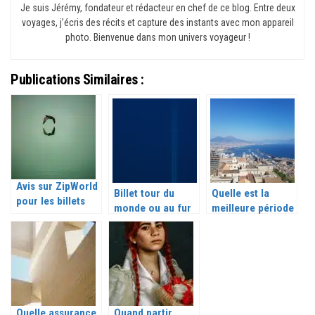
Je suis Jérémy, fondateur et rédacteur en chef de ce blog. Entre deux
voyages, j’écris des récits et capture des instants avec mon appareil
photo. Bienvenue dans mon univers voyageur !
Publications Similaires :
Avis sur ZipWorld
Billet tour du
Quelle est la
pour les billets
monde ou au fur
meilleure période
tour du monde
et à mesure :
pour voyager au
Notre avis
Canada ?
Quelle assurance
Quand partir