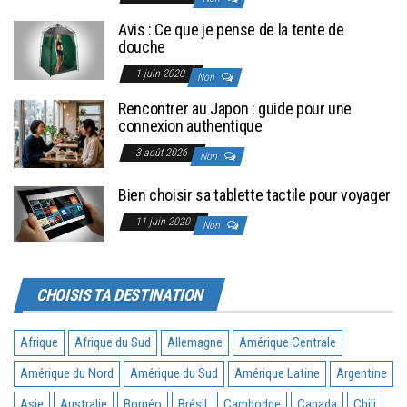
Avis : Ce que je pense de la tente de
douche
1 juin 2020
Non
Rencontrer au Japon : guide pour une
connexion authentique
3 août 2026
Non
Bien choisir sa tablette tactile pour voyager
11 juin 2020
Non
CHOISIS TA DESTINATION
Afrique
Afrique du Sud
Allemagne
Amérique Centrale
Amérique du Nord
Amérique du Sud
Amérique Latine
Argentine
Asie
Australie
Bornéo
Brésil
Cambodge
Canada
Chili