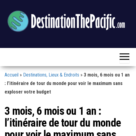
Skip
to
the
content
Destination
Blog
Voyage
The
&
Loisirs
Pacific
Accueil
»
Destinations, Lieux & Endroits
»
3 mois, 6 mois ou 1 an
: l’itinéraire de tour du monde pour voir le maximum sans
exploser votre budget
3 mois, 6 mois ou 1 an :
l’itinéraire de tour du monde
pour voir le maximum sans