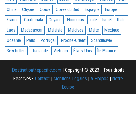
Chine
Chypre
Corse
Corée du Sud
Espagne
Europe
France
Guatemala
Guyane
Honduras
Inde
Israël
Italie
Laos
Madagascar
Malaisie
Maldives
Malte
Mexique
Océanie
Paris
Portugal
Proche-Orient
Scandinavie
Seychelles
Thaïlande
Vietnam
États-Unis
Île Maurice
Destinationthepacific.com
| Copyright © 2023 - Tous droits
Réservés -
Contact
|
Mentions Légales
|
A Propos
|
Notre
Equipe