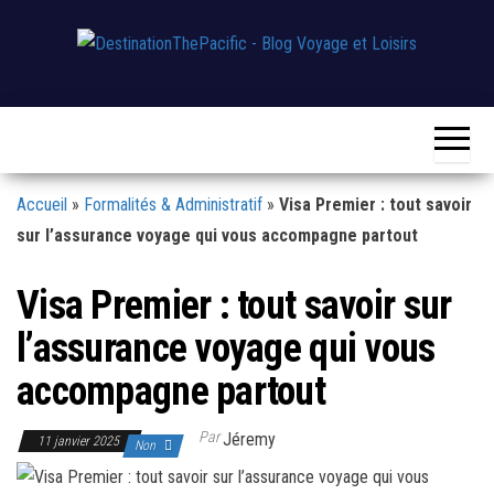
Skip
to
the
Destination
Blog
content
Voyage
The
&
Loisirs
Pacific
Accueil
»
Formalités & Administratif
»
Visa Premier : tout savoir
sur l’assurance voyage qui vous accompagne partout
Visa Premier : tout savoir sur
l’assurance voyage qui vous
accompagne partout
Par
Jéremy
11 janvier 2025
Non